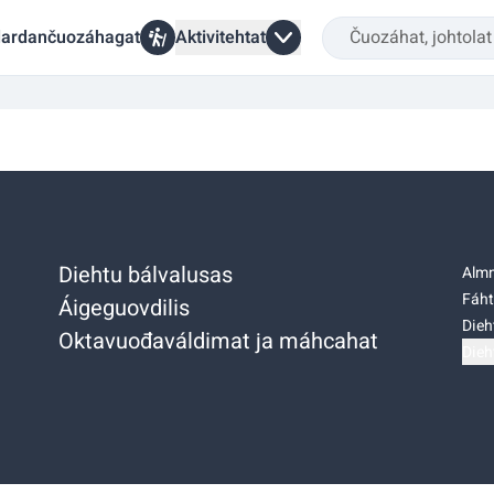
ardančuozáhagat
Aktivitehtat
Diehtu bálvalusas
Almm
Fáht
Áigeguovdilis
Dieh
Oktavuođaváldimat ja máhcahat
Dieh