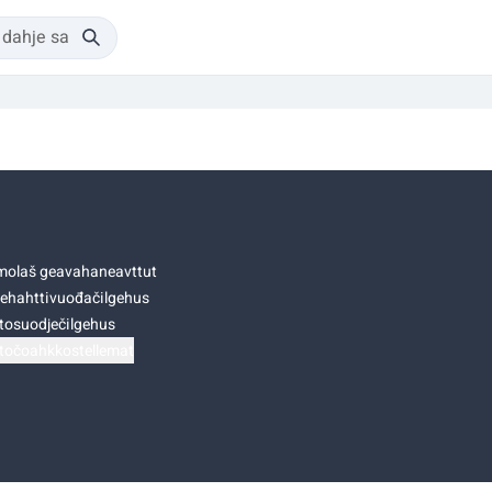
olaš geavahaneavttut
ehahttivuođačilgehus
tosuodječilgehus
točoahkkostellemat