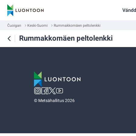
Vándd
Čuoigan
Keski-Suomi
Rummakkomäen peltolenkki
Rummakkomäen peltolenkki
©
Metsähallitus 2026