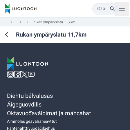
Oza
...
...
Rukan ympäryslatu 11,7km
Rukan ympäryslatu 11,7km
Diehtu bálvalusas
Áigeguovdilis
Oktavuođaváldimat ja máhcahat
Almmolaš geavahaneavttut
Fáhtehahttivuođačilgehus