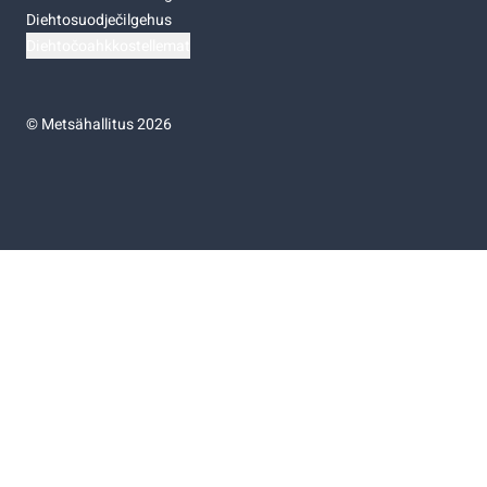
Diehtosuodječilgehus
Diehtočoahkkostellemat
©
Metsähallitus 2026