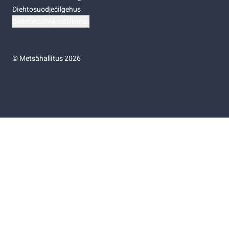
Diehtosuodječilgehus
Diehtočoahkkostellemat
©
Metsähallitus 2026