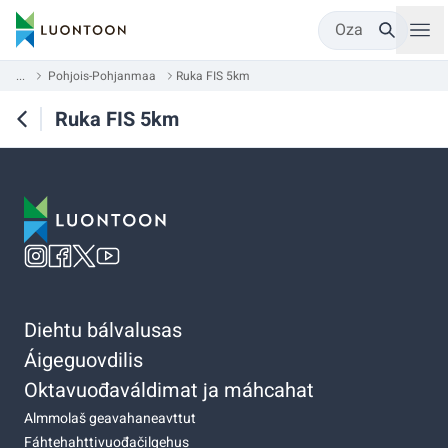
Oza
...
Pohjois-Pohjanmaa
Ruka FIS 5km
Ruka FIS 5km
Diehtu bálvalusas
Áigeguovdilis
Oktavuođaváldimat ja máhcahat
Almmolaš geavahaneavttut
Fáhtehahttivuođačilgehus