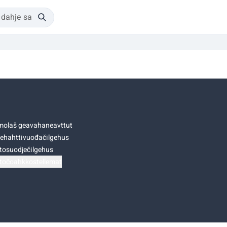
olaš geavahaneavttut
ehahttivuođačilgehus
tosuodječilgehus
točoahkkostellemat