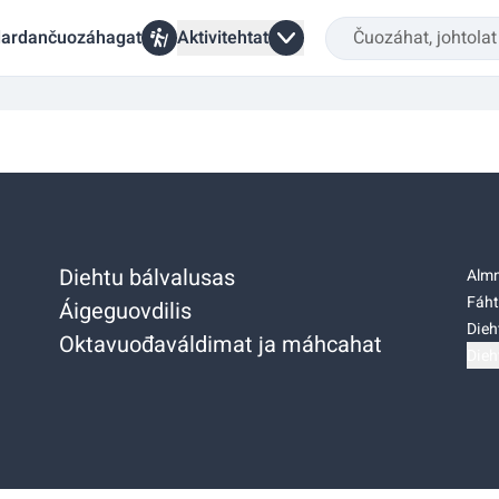
ardančuozáhagat
Aktivitehtat
Diehtu bálvalusas
Almm
Fáht
Áigeguovdilis
Dieh
Oktavuođaváldimat ja máhcahat
Dieh