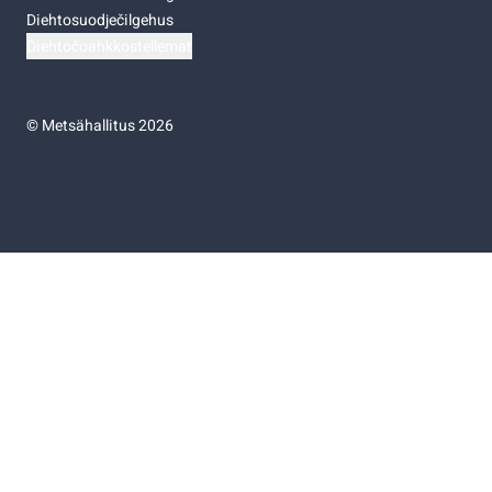
Diehtosuodječilgehus
Diehtočoahkkostellemat
©
Metsähallitus 2026