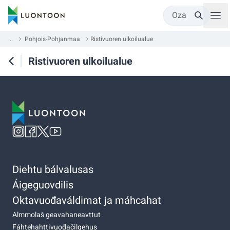
Oza
...
Pohjois-Pohjanmaa
Ristivuoren ulkoilualue
Ristivuoren ulkoilualue
Diehtu bálvalusas
Áigeguovdilis
Oktavuođaváldimat ja máhcahat
Almmolaš geavahaneavttut
Fáhtehahttivuođačilgehus