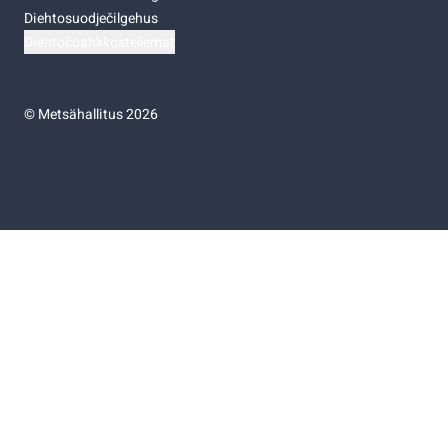
Diehtosuodječilgehus
Diehtočoahkkostellemat
©
Metsähallitus 2026