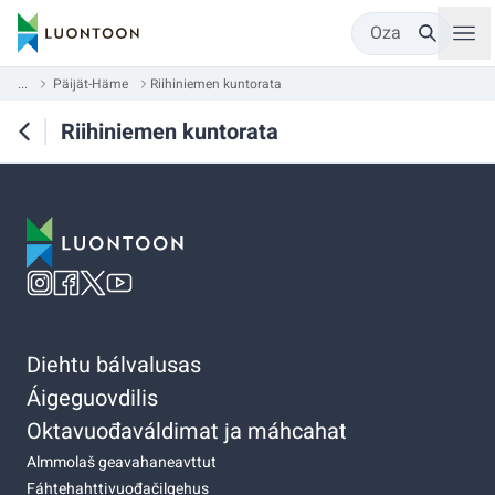
Oza
...
Päijät-Häme
Riihiniemen kuntorata
Riihiniemen kuntorata
Diehtu bálvalusas
Áigeguovdilis
Oktavuođaváldimat ja máhcahat
Almmolaš geavahaneavttut
Fáhtehahttivuođačilgehus