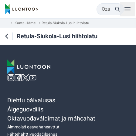
Oza
...
Kanta-Häme
Retula-Siukola-Lusi hiihtolatu
Retula-Siukola-Lusi hiihtolatu
Diehtu bálvalusas
Áigeguovdilis
Oktavuođaváldimat ja máhcahat
Almmolaš geavahaneavttut
Fáhtehahttivuođačilgehus