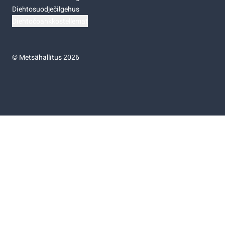
Diehtosuodječilgehus
Diehtočoahkkostellemat
©
Metsähallitus 2026