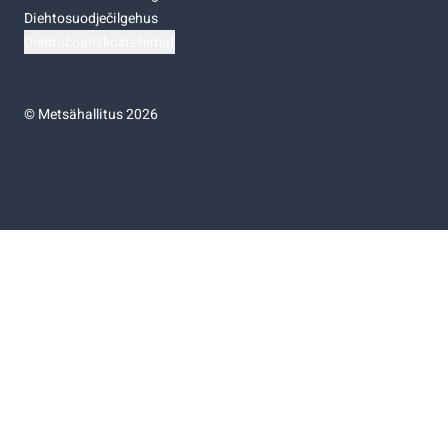
Diehtosuodječilgehus
Diehtočoahkkostellemat
©
Metsähallitus 2026