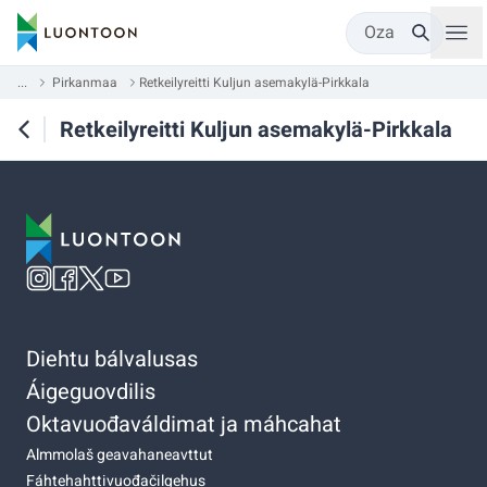
Oza
...
Pirkanmaa
Retkeilyreitti Kuljun asemakylä-Pirkkala
Retkeilyreitti Kuljun asemakylä-Pirkkala
Diehtu bálvalusas
Áigeguovdilis
Oktavuođaváldimat ja máhcahat
Almmolaš geavahaneavttut
Fáhtehahttivuođačilgehus