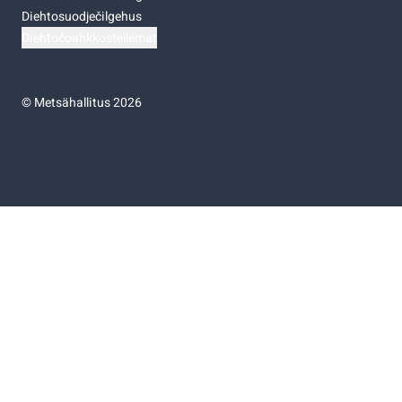
Diehtosuodječilgehus
Diehtočoahkkostellemat
©
Metsähallitus 2026