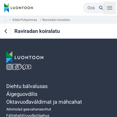
Oza
...
Etelä-Pohjanmaa
Raviradan koiralatu
Raviradan koiralatu
Diehtu bálvalusas
Áigeguovdilis
Oktavuođaváldimat ja máhcahat
Almmolaš geavahaneavttut
Fáhtehahttivuođačilgehus