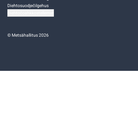
Diehtosuodječilgehus
Diehtočoahkkostellemat
©
Metsähallitus 2026