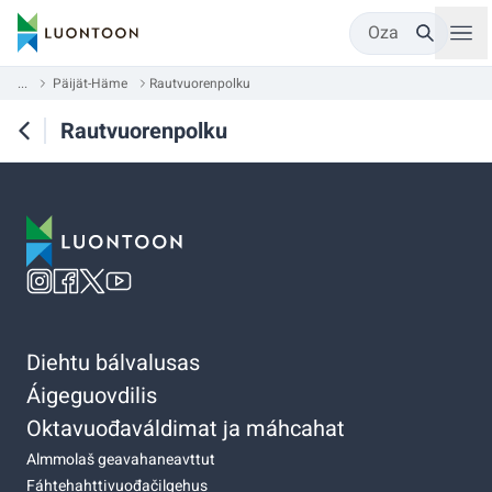
Oza
...
Päijät-Häme
Rautvuorenpolku
Rautvuorenpolku
Diehtu bálvalusas
Áigeguovdilis
Oktavuođaváldimat ja máhcahat
Almmolaš geavahaneavttut
Fáhtehahttivuođačilgehus