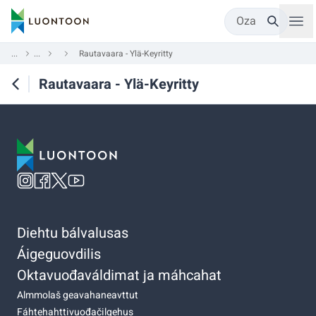
Oza
...
...
Rautavaara - Ylä-Keyritty
Rautavaara - Ylä-Keyritty
Diehtu bálvalusas
Áigeguovdilis
Oktavuođaváldimat ja máhcahat
Almmolaš geavahaneavttut
Fáhtehahttivuođačilgehus