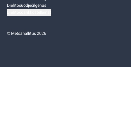
Diehtosuodječilgehus
Diehtočoahkkostellemat
©
Metsähallitus 2026