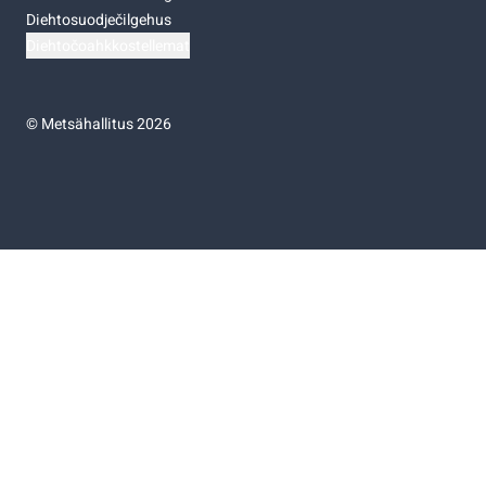
Diehtosuodječilgehus
Diehtočoahkkostellemat
©
Metsähallitus 2026