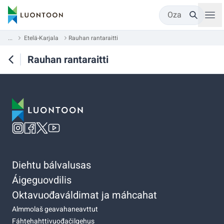
Oza
...
Etelä-Karjala
Rauhan rantaraitti
Rauhan rantaraitti
Diehtu bálvalusas
Áigeguovdilis
Oktavuođaváldimat ja máhcahat
Almmolaš geavahaneavttut
Fáhtehahttivuođačilgehus