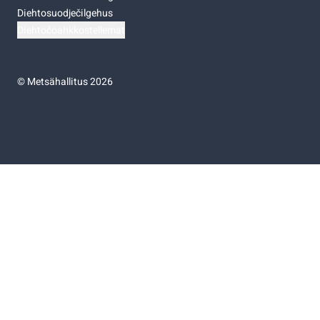
Diehtosuodječilgehus
Diehtočoahkkostellemat
©
Metsähallitus 2026