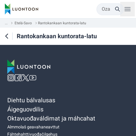
Oza
...
Etelä-Savo
Rantokankaan kuntorata-latu
Rantokankaan kuntorata-latu
Diehtu bálvalusas
Áigeguovdilis
Oktavuođaváldimat ja máhcahat
Almmolaš geavahaneavttut
Fáhtehahttivuođačilgehus