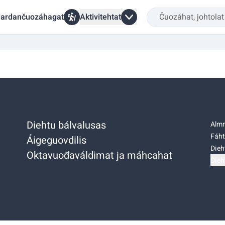
ardančuozáhagat
Aktivitehtat
Diehtu bálvalusas
Almm
Fáht
Áigeguovdilis
Dieh
Oktavuođaváldimat ja máhcahat
Dieh