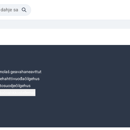
olaš geavahaneavttut
ehahttivuođačilgehus
tosuodječilgehus
točoahkkostellemat