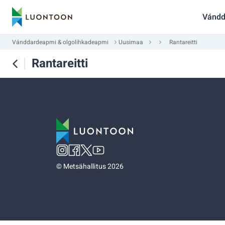
Vándd
Vánddardeapmi & olgolihkadeapmi
Uusimaa
Rantareitti
Rantareitti
©
Metsähallitus 2026