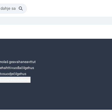
olaš geavahaneavttut
ehahttivuođačilgehus
tosuodječilgehus
točoahkkostellemat