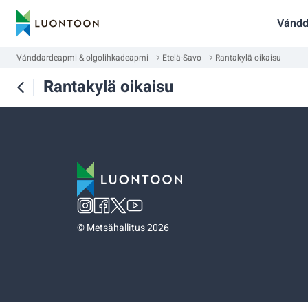
Vándd
Vánddardeapmi & olgolihkadeapmi
Etelä-Savo
Rantakylä oikaisu
Rantakylä oikaisu
©
Metsähallitus 2026