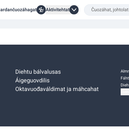
ardančuozáhagat
Aktivitehtat
Diehtu bálvalusas
Almm
Fáht
Áigeguovdilis
Dieh
Oktavuođaváldimat ja máhcahat
Dieh