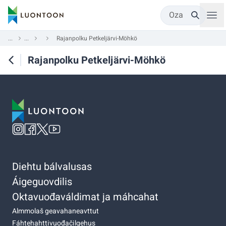
Oza
...
...
Rajanpolku Petkeljärvi-Möhkö
Rajanpolku Petkeljärvi-Möhkö
Diehtu bálvalusas
Áigeguovdilis
Oktavuođaváldimat ja máhcahat
Almmolaš geavahaneavttut
Fáhtehahttivuođačilgehus