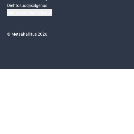
Diehtosuodječilgehus
Diehtočoahkkostellemat
©
Metsähallitus 2026