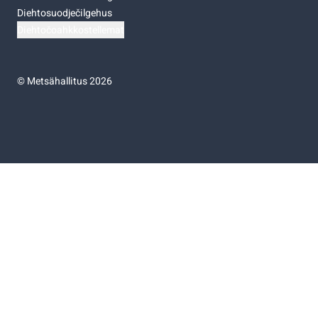
Diehtosuodječilgehus
Diehtočoahkkostellemat
©
Metsähallitus 2026