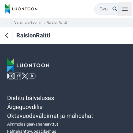
Oza
...
Varsinais-Suomi
RaisionRaitti
RaisionRaitti
Diehtu bálvalusas
Áigeguovdilis
Oktavuođaváldimat ja máhcahat
Almmolaš geavahaneavttut
Fáhtehahttivuođačilgehus