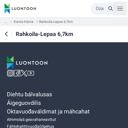
Oza
...
Kanta-Häme
Rahkoila-Lepaa 6,7km
Rahkoila-Lepaa 6,7km
Diehtu bálvalusas
Áigeguovdilis
Oktavuođaváldimat ja máhcahat
Almmolaš geavahaneavttut
Fáhtehahttivuođačilgehus