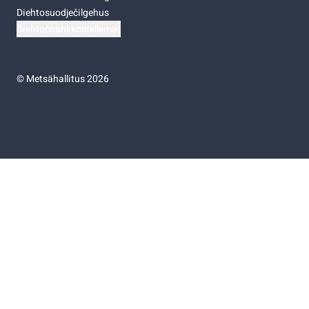
Diehtosuodječilgehus
Diehtočoahkkostellemat
©
Metsähallitus 2026