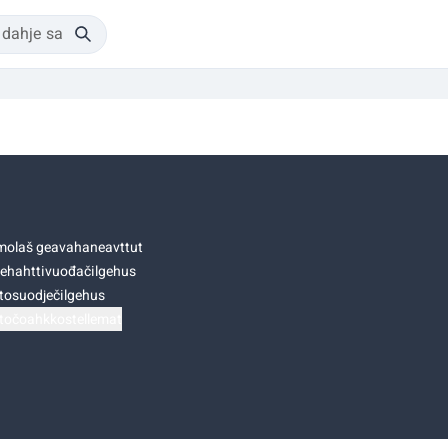
olaš geavahaneavttut
ehahttivuođačilgehus
tosuodječilgehus
točoahkkostellemat