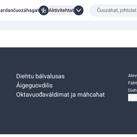
ardančuozáhagat
Aktivitehtat
Diehtu bálvalusas
Almm
Fáht
Áigeguovdilis
Dieh
Oktavuođaváldimat ja máhcahat
Dieh