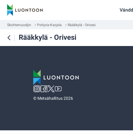
Vándd
Skohtervuodjin
Pohjois-Karjala
Rääkkylä - Orivesi
Rääkkylä - Orivesi
©
Metsähallitus 2026