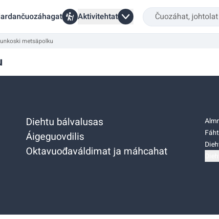
ardančuozáhagat
Aktivitehtat
runkoski metsäpolku
u
Diehtu bálvalusas
Almm
Fáht
Áigeguovdilis
Dieh
Oktavuođaváldimat ja máhcahat
Dieh