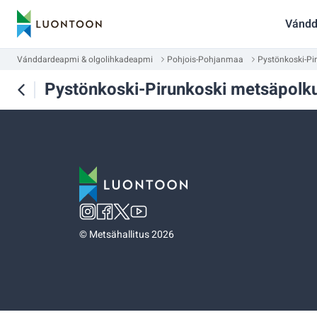
Vándd
Vánddardeapmi & olgolihkadeapmi
Pohjois-Pohjanmaa
Pystönkoski-Pi
Pystönkoski-Pirunkoski metsäpolk
©
Metsähallitus 2026