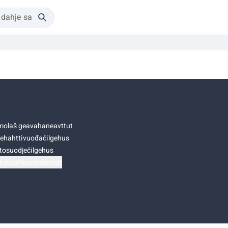
olaš geavahaneavttut
ehahttivuođačilgehus
tosuodječilgehus
točoahkkostellemat