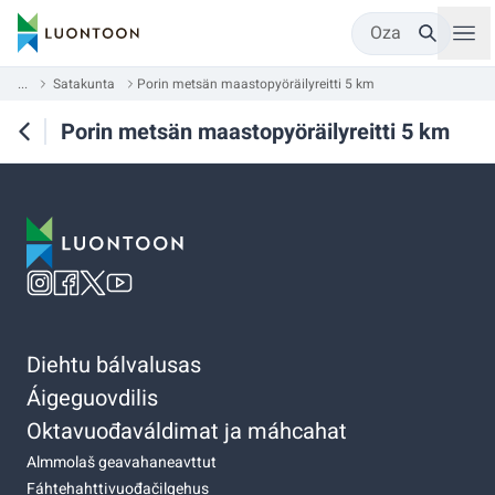
Oza
...
Satakunta
Porin metsän maastopyöräilyreitti 5 km
Porin metsän maastopyöräilyreitti 5 km
Diehtu bálvalusas
Áigeguovdilis
Oktavuođaváldimat ja máhcahat
Almmolaš geavahaneavttut
Fáhtehahttivuođačilgehus