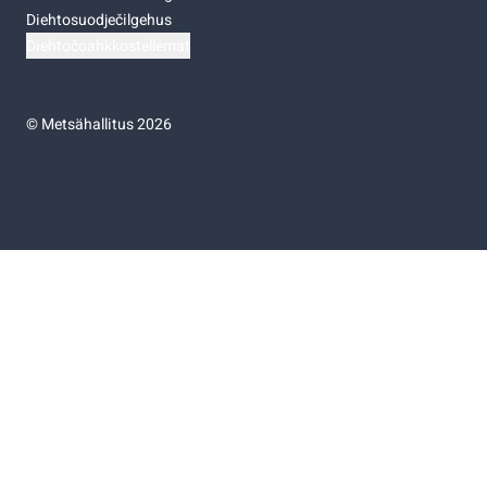
Diehtosuodječilgehus
Diehtočoahkkostellemat
©
Metsähallitus 2026