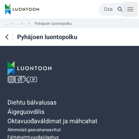
Oza
...
...
Pyhäjoen luontopolku
Pyhäjoen luontopolku
Diehtu bálvalusas
Áigeguovdilis
Oktavuođaváldimat ja máhcahat
Almmolaš geavahaneavttut
Fáhtehahttivuođačilgehus