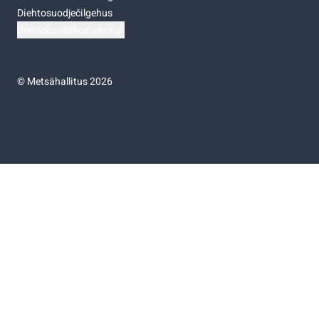
Diehtosuodječilgehus
Diehtočoahkkostellemat
©
Metsähallitus 2026