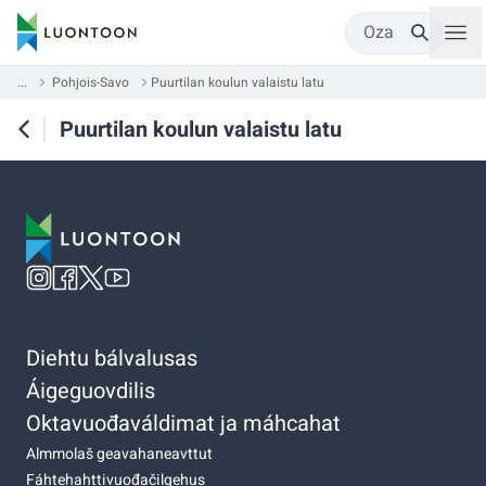
Oza
...
Pohjois-Savo
Puurtilan koulun valaistu latu
Puurtilan koulun valaistu latu
Diehtu bálvalusas
Áigeguovdilis
Oktavuođaváldimat ja máhcahat
Almmolaš geavahaneavttut
Fáhtehahttivuođačilgehus