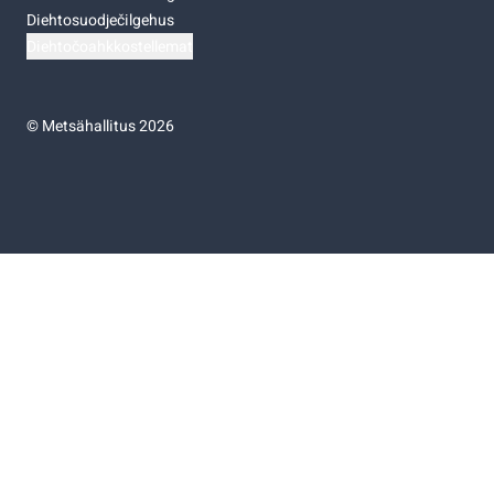
Diehtosuodječilgehus
Diehtočoahkkostellemat
©
Metsähallitus 2026