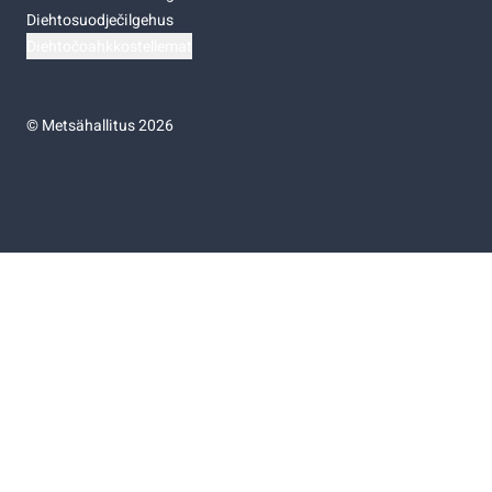
Diehtosuodječilgehus
Diehtočoahkkostellemat
©
Metsähallitus 2026