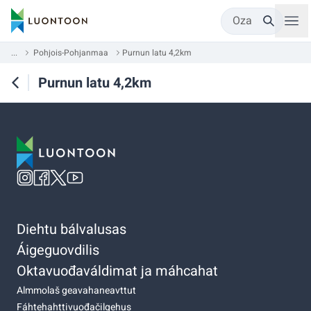
Oza
...
Pohjois-Pohjanmaa
Purnun latu 4,2km
Purnun latu 4,2km
Diehtu bálvalusas
Áigeguovdilis
Oktavuođaváldimat ja máhcahat
Almmolaš geavahaneavttut
Fáhtehahttivuođačilgehus