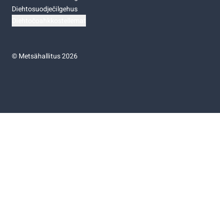
Diehtosuodječilgehus
Diehtočoahkkostellemat
©
Metsähallitus 2026