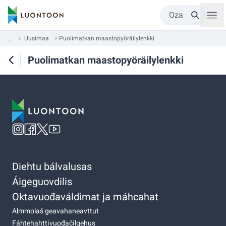
Oza
...
Uusimaa
Puolimatkan maastopyöräilylenkki
Puolimatkan maastopyöräilylenkki
Diehtu bálvalusas
Áigeguovdilis
Oktavuođaváldimat ja máhcahat
Almmolaš geavahaneavttut
Fáhtehahttivuođačilgehus