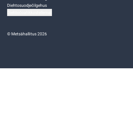
Diehtosuodječilgehus
Diehtočoahkkostellemat
©
Metsähallitus 2026