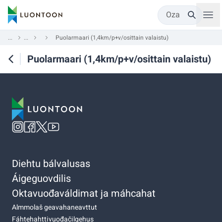
Oza
...
...
Puolarmaari (1,4km/p+v/osittain valaistu)
Puolarmaari (1,4km/p+v/osittain valaistu)
Diehtu bálvalusas
Áigeguovdilis
Oktavuođaváldimat ja máhcahat
Almmolaš geavahaneavttut
Fáhtehahttivuođačilgehus