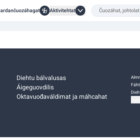
ardančuozáhagat
Aktivitehtat
Diehtu bálvalusas
Almm
Fáht
Áigeguovdilis
Dieh
Oktavuođaváldimat ja máhcahat
Dieh