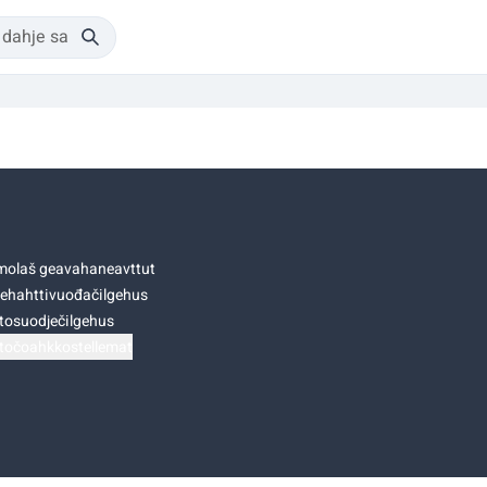
olaš geavahaneavttut
ehahttivuođačilgehus
tosuodječilgehus
točoahkkostellemat