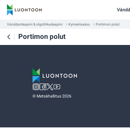
Vándd
Vánddardeapmi & olgolihkadeapmi
Kymenlaakso
Portimon polut
Portimon polut
©
Metsähallitus 2026