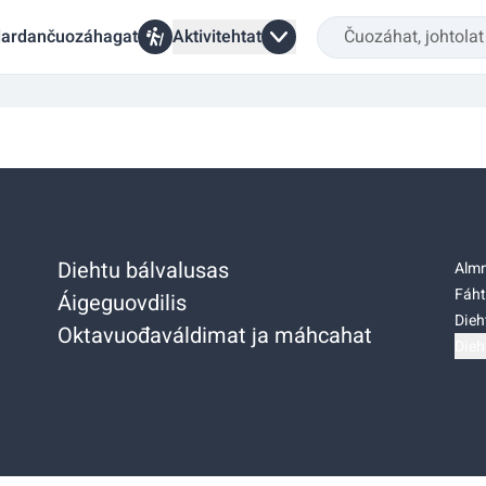
ardančuozáhagat
Aktivitehtat
Diehtu bálvalusas
Almm
Fáht
Áigeguovdilis
Dieh
Oktavuođaváldimat ja máhcahat
Dieh