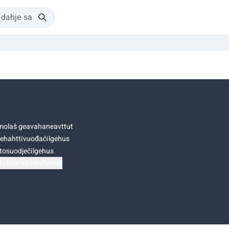
olaš geavahaneavttut
ehahttivuođačilgehus
tosuodječilgehus
točoahkkostellemat