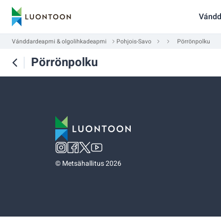
Vándd
Vánddardeapmi & olgolihkadeapmi
Pohjois-Savo
Pörrönpolku
Pörrönpolku
©
Metsähallitus 2026