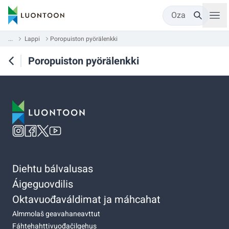
Oza
...
Lappi
Poropuiston pyörälenkki
Poropuiston pyörälenkki
Diehtu bálvalusas
Áigeguovdilis
Oktavuođaváldimat ja máhcahat
Almmolaš geavahaneavttut
Fáhtehahttivuođačilgehus