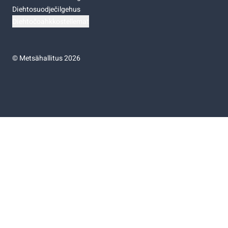
Diehtosuodječilgehus
Diehtočoahkkostellemat
©
Metsähallitus 2026