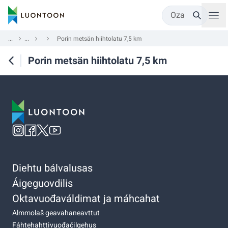
Oza
...
...
Porin metsän hiihtolatu 7,5 km
Porin metsän hiihtolatu 7,5 km
Diehtu bálvalusas
Áigeguovdilis
Oktavuođaváldimat ja máhcahat
Almmolaš geavahaneavttut
Fáhtehahttivuođačilgehus