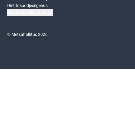
Diehtosuodječilgehus
Diehtočoahkkostellemat
©
Metsähallitus 2026