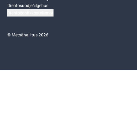
Diehtosuodječilgehus
Diehtočoahkkostellemat
©
Metsähallitus 2026