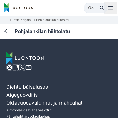
Oza
...
Etelä-Karjala
Pohjalankilan hiihtolatu
Pohjalankilan hiihtolatu
Diehtu bálvalusas
Áigeguovdilis
Oktavuođaváldimat ja máhcahat
Almmolaš geavahaneavttut
Fáhtehahttivuođačilgehus