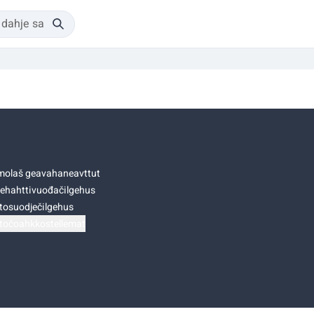
olaš geavahaneavttut
ehahttivuođačilgehus
tosuodječilgehus
točoahkkostellemat