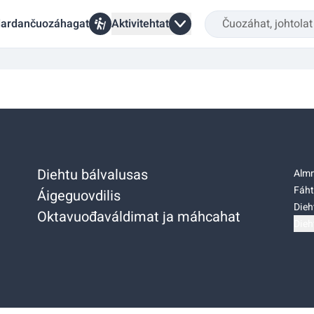
ardančuozáhagat
Aktivitehtat
Diehtu bálvalusas
Almm
Fáht
Áigeguovdilis
Dieh
Oktavuođaváldimat ja máhcahat
Dieh