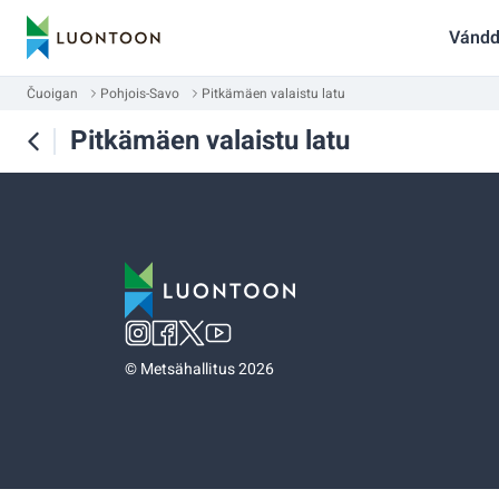
Vándd
Čuoigan
Pohjois-Savo
Pitkämäen valaistu latu
Pitkämäen valaistu latu
©
Metsähallitus 2026