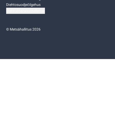
Diehtosuodječilgehus
Diehtočoahkkostellemat
©
Metsähallitus 2026