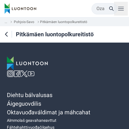
Oza
...
Pohjois-Savo
Pitkämäen luontopolkureitistö
Pitkämäen luontopolkureitistö
Diehtu bálvalusas
Áigeguovdilis
Oktavuođaváldimat ja máhcahat
Almmolaš geavahaneavttut
Fáhtehahttivuođačilgehus