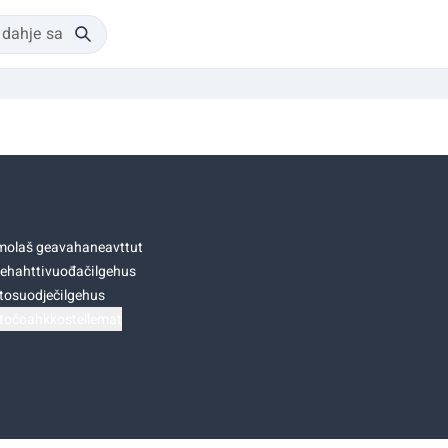
olaš geavahaneavttut
ehahttivuođačilgehus
tosuodječilgehus
točoahkkostellemat