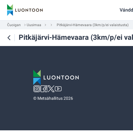
Vándd
Čuoigan
Uusimaa
Pitkäjärvi-Hämevaara (3km/p/ei valaistusta)
Pitkäjärvi-Hämevaara (3km/p/ei val
©
Metsähallitus 2026