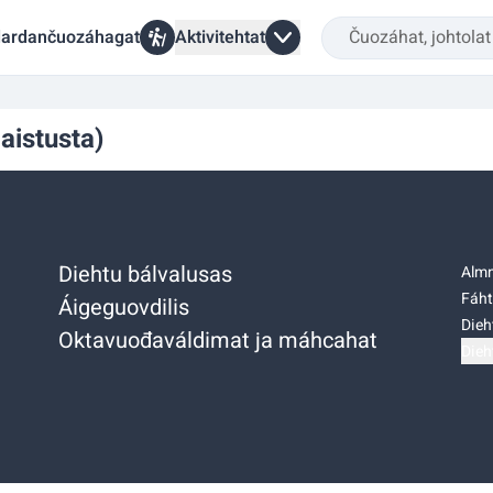
ardančuozáhagat
Aktivitehtat
aistusta)
Diehtu bálvalusas
Almm
Fáht
Áigeguovdilis
Dieh
Oktavuođaváldimat ja máhcahat
Dieh