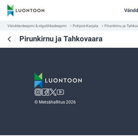
Vándd
Vánddardeapmi & olgolihkadeapmi
Pohjois-Karjala
Pirunkirnu ja Tahko
Pirunkirnu ja Tahkovaara
©
Metsähallitus 2026