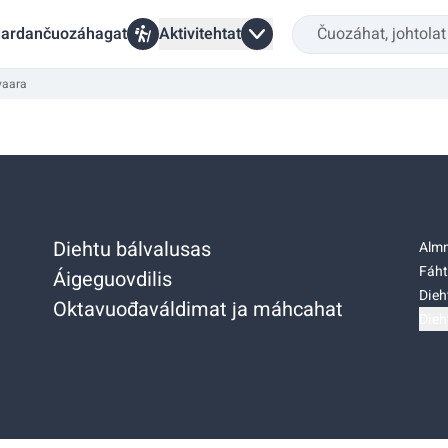
ardančuozáhagat
Aktivitehtat
vaara
Diehtu bálvalusas
Almm
Fáht
Áigeguovdilis
Dieh
Oktavuođaváldimat ja máhcahat
Dieh