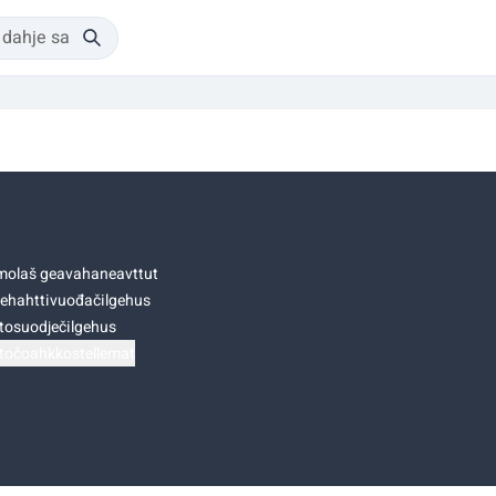
olaš geavahaneavttut
ehahttivuođačilgehus
tosuodječilgehus
točoahkkostellemat