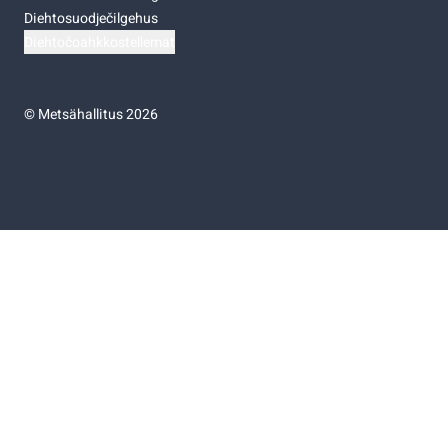
Diehtosuodječilgehus
Diehtočoahkkostellemat
©
Metsähallitus 2026