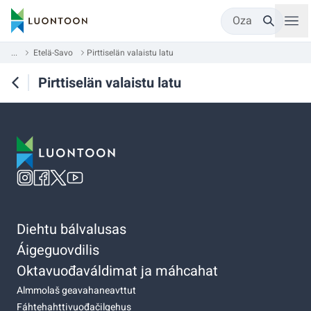
Oza
...
Etelä-Savo
Pirttiselän valaistu latu
Pirttiselän valaistu latu
Diehtu bálvalusas
Áigeguovdilis
Oktavuođaváldimat ja máhcahat
Almmolaš geavahaneavttut
Fáhtehahttivuođačilgehus