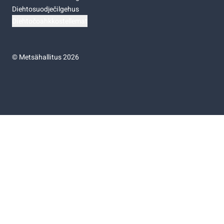
Diehtosuodječilgehus
Diehtočoahkkostellemat
©
Metsähallitus 2026