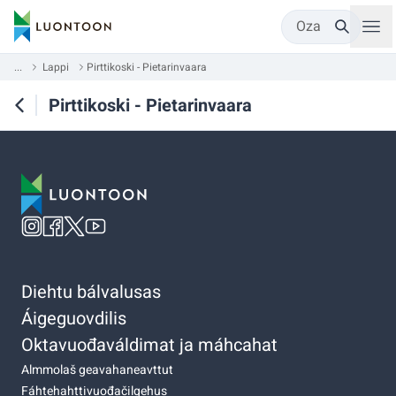
Oza
...
Lappi
Pirttikoski - Pietarinvaara
Pirttikoski - Pietarinvaara
Diehtu bálvalusas
Áigeguovdilis
Oktavuođaváldimat ja máhcahat
Almmolaš geavahaneavttut
Fáhtehahttivuođačilgehus