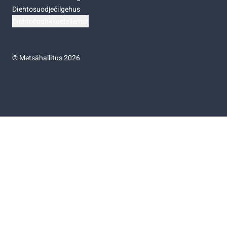
Diehtosuodječilgehus
Diehtočoahkkostellemat
©
Metsähallitus 2026