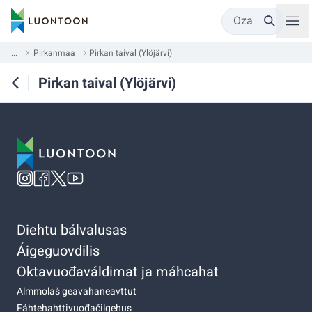
Oza
...
Pirkanmaa
Pirkan taival (Ylöjärvi)
Pirkan taival (Ylöjärvi)
Diehtu bálvalusas
Áigeguovdilis
Oktavuođaváldimat ja máhcahat
Almmolaš geavahaneavttut
Fáhtehahttivuođačilgehus