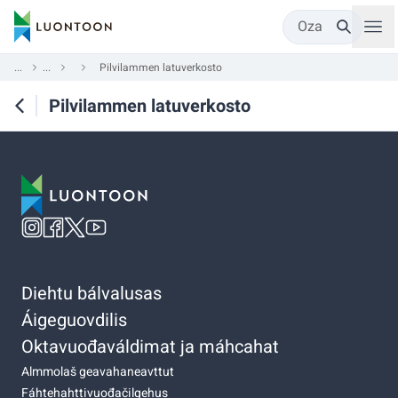
Oza
...
...
Pilvilammen latuverkosto
Pilvilammen latuverkosto
Diehtu bálvalusas
Áigeguovdilis
Oktavuođaváldimat ja máhcahat
Almmolaš geavahaneavttut
Fáhtehahttivuođačilgehus