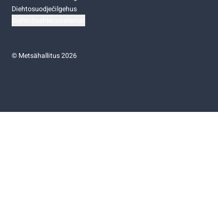
Diehtosuodječilgehus
Diehtočoahkkostellemat
©
Metsähallitus 2026