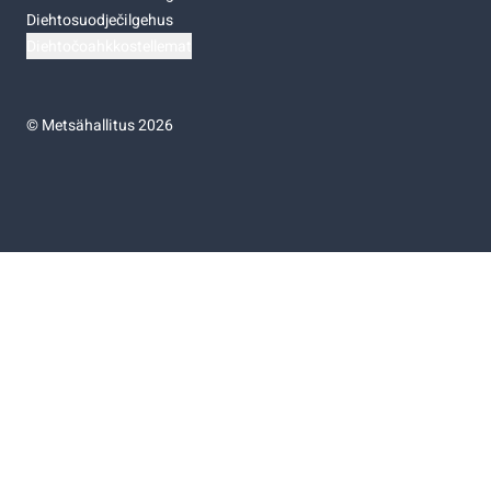
Diehtosuodječilgehus
Diehtočoahkkostellemat
©
Metsähallitus 2026