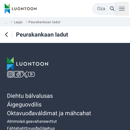
Oza
...
Lappi
Peurakankaan ladut
Peurakankaan ladut
Diehtu bálvalusas
Áigeguovdilis
Oktavuođaváldimat ja máhcahat
Almmolaš geavahaneavttut
Fáhtehahttivuođačilgehus