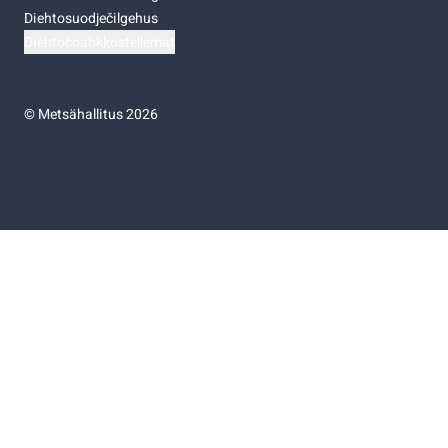
Diehtosuodječilgehus
Diehtočoahkkostellemat
©
Metsähallitus 2026