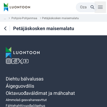
Oza
...
Pohjois-Pohjanmaa
Petäjäskosken maisemalatu
Petäjäskosken maisemalatu
Diehtu bálvalusas
Áigeguovdilis
Oktavuođaváldimat ja máhcahat
Almmolaš geavahaneavttut
Fáhtehahttivuođačilgehus