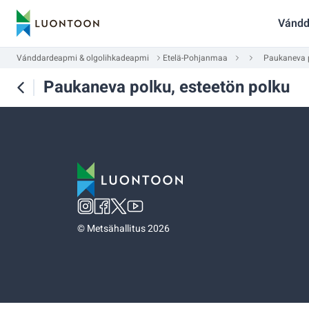
Vándd
Vánddardeapmi & olgolihkadeapmi
Etelä-Pohjanmaa
Paukaneva p
Paukaneva polku, esteetön polku
©
Metsähallitus 2026