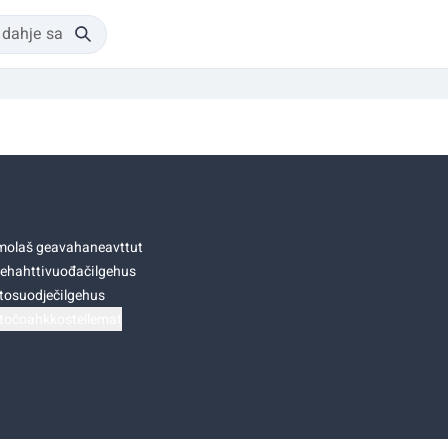
olaš geavahaneavttut
ehahttivuođačilgehus
tosuodječilgehus
točoahkkostellemat