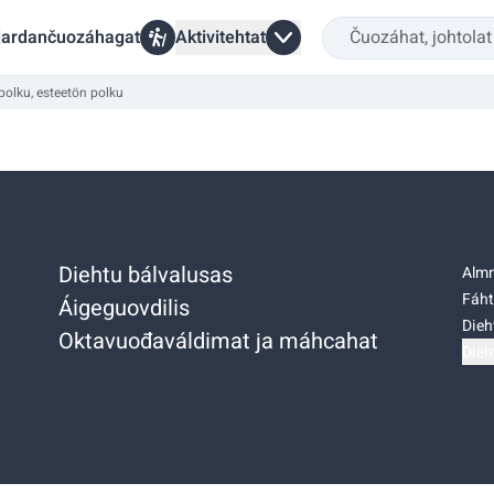
ardančuozáhagat
Aktivitehtat
olku, esteetön polku
Diehtu bálvalusas
Almm
Fáht
Áigeguovdilis
Dieh
Oktavuođaváldimat ja máhcahat
Dieh