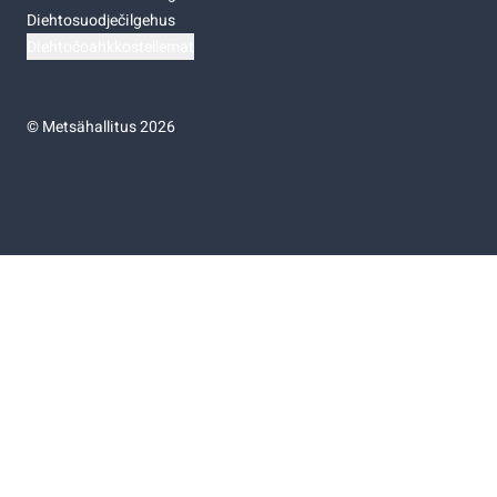
Diehtosuodječilgehus
Diehtočoahkkostellemat
©
Metsähallitus 2026