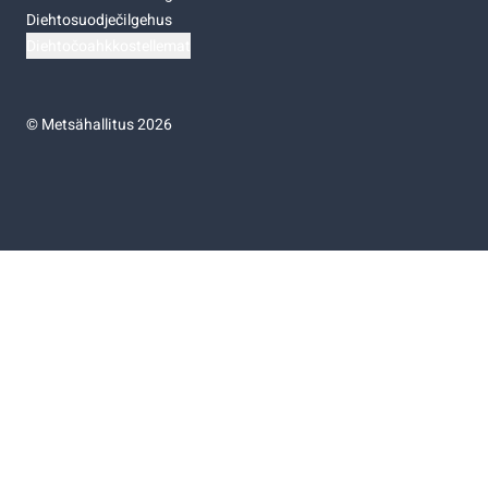
Diehtosuodječilgehus
Diehtočoahkkostellemat
©
Metsähallitus 2026