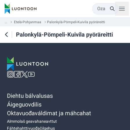
Oza
...
Etelä-Pohjanmaa
Palonkylä-Pömpeli-Kuivila pyöräreitti
Palonkylä-Pömpeli-Kuivila pyöräreitti
Diehtu bálvalusas
Áigeguovdilis
Oktavuođaváldimat ja máhcahat
Almmolaš geavahaneavttut
Fáhtehahttivuođačilgehus