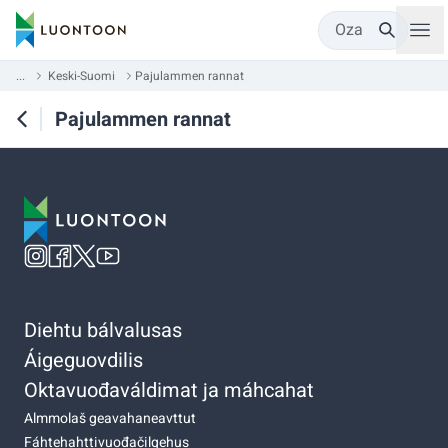
Oza
...
Keski-Suomi
Pajulammen rannat
Pajulammen rannat
Diehtu bálvalusas
Áigeguovdilis
Oktavuođaváldimat ja máhcahat
Almmolaš geavahaneavttut
Fáhtehahttivuođačilgehus