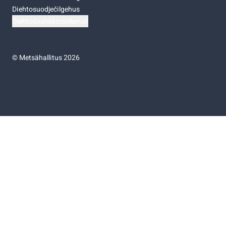
Diehtosuodječilgehus
Diehtočoahkkostellemat
©
Metsähallitus 2026