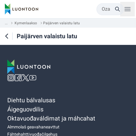
Oza
...
Kymenlaakso
Paijärven valaistu latu
Paijärven valaistu latu
Diehtu bálvalusas
Áigeguovdilis
Oktavuođaváldimat ja máhcahat
Almmolaš geavahaneavttut
Fáhtehahttivuođačilgehus