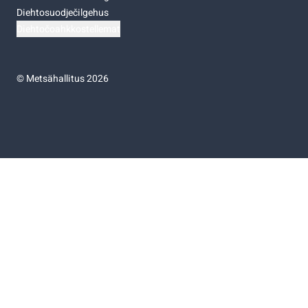
Diehtosuodječilgehus
Diehtočoahkkostellemat
©
Metsähallitus 2026