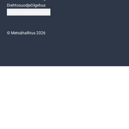
Diehtosuodječilgehus
Diehtočoahkkostellemat
©
Metsähallitus 2026