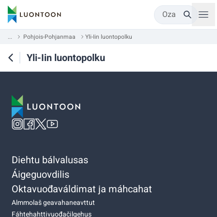
Oza
...
Pohjois-Pohjanmaa
Yli-Iin luontopolku
Yli-Iin luontopolku
Diehtu bálvalusas
Áigeguovdilis
Oktavuođaváldimat ja máhcahat
Almmolaš geavahaneavttut
Fáhtehahttivuođačilgehus