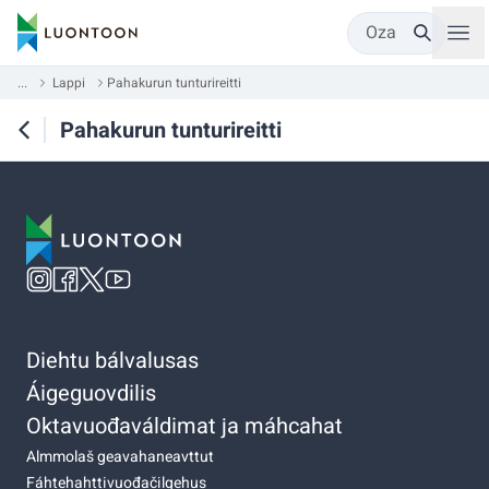
Oza
...
Lappi
Pahakurun tunturireitti
Pahakurun tunturireitti
Diehtu bálvalusas
Áigeguovdilis
Oktavuođaváldimat ja máhcahat
Almmolaš geavahaneavttut
Fáhtehahttivuođačilgehus