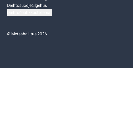
Diehtosuodječilgehus
Diehtočoahkkostellemat
©
Metsähallitus 2026