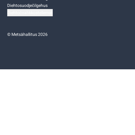
Diehtosuodječilgehus
Diehtočoahkkostellemat
©
Metsähallitus 2026