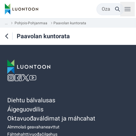
Oza
...
Pohjois-Pohjanmaa
Paavolan kuntorata
Paavolan kuntorata
Diehtu bálvalusas
Áigeguovdilis
Oktavuođaváldimat ja máhcahat
Almmolaš geavahaneavttut
Fáhtehahttivuođačilgehus