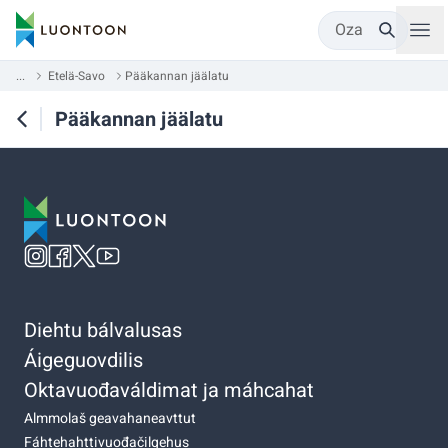
Oza
...
Etelä-Savo
Pääkannan jäälatu
Pääkannan jäälatu
Diehtu bálvalusas
Áigeguovdilis
Oktavuođaváldimat ja máhcahat
Almmolaš geavahaneavttut
Fáhtehahttivuođačilgehus