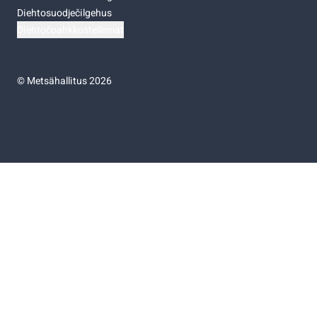
Diehtosuodječilgehus
Diehtočoahkkostellemat
©
Metsähallitus 2026